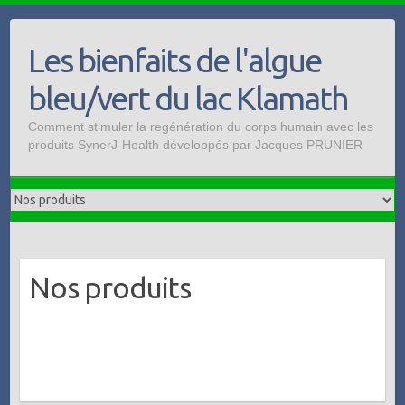
Skip
to
Les bienfaits de l'algue
content
bleu/vert du lac Klamath
Comment stimuler la regénération du corps humain avec les
produits SynerJ-Health développés par Jacques PRUNIER
Nos produits