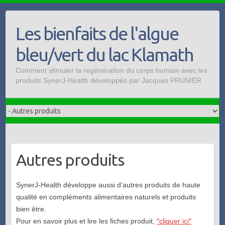
Skip
to
Les bienfaits de l'algue
content
bleu/vert du lac Klamath
Comment stimuler la regénération du corps humain avec les
produits SynerJ-Health développés par Jacques PRUNIER
Autres produits
SynerJ-Health développe aussi d’autres produits de haute
qualité en compléments alimentaires naturels et produits
bien être.
Pour en savoir plus et lire les fiches produit,
″cliquer ici″