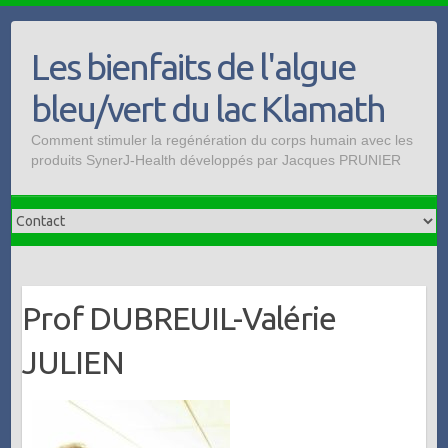
Skip
to
Les bienfaits de l'algue
content
bleu/vert du lac Klamath
Comment stimuler la regénération du corps humain avec les
produits SynerJ-Health développés par Jacques PRUNIER
Prof DUBREUIL-Valérie
JULIEN