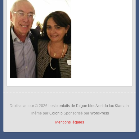
Droits d'auteur © 2026
Les bienfaits de l'algue bleu/vert du lac Klamath
.
Thème par
Colorlib
Sponsorisé par
WordPress
Mentions légales