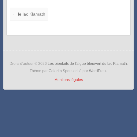
←
le lac Klamath
Droits d'auteur © 2026
Les bienfaits de l'algue bleu/vert du lac Klamath
.
Thème par
Colorlib
Sponsorisé par
WordPress
Mentions légales