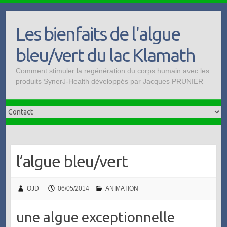
Skip
to
Les bienfaits de l'algue
content
bleu/vert du lac Klamath
Comment stimuler la regénération du corps humain avec les
produits SynerJ-Health développés par Jacques PRUNIER
l’algue bleu/vert
OJD
06/05/2014
ANIMATION
une algue exceptionnelle